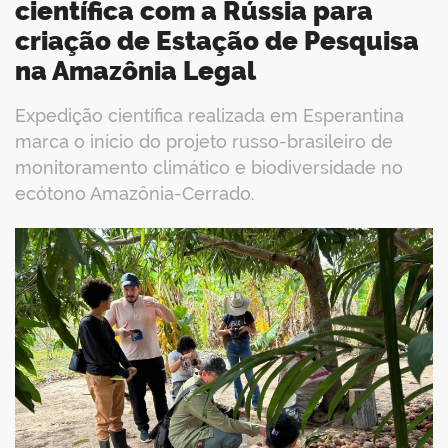
científica com a Rússia para
criação de Estação de Pesquisa
na Amazônia Legal
Expedição científica realizada em Esperantina
marca o início do projeto russo-brasileiro de
monitoramento climático e biodiversidade no
ecótono Amazônia-Cerrado.
book
er
din