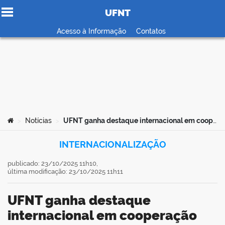
UFNT
Ir para o conteúdo
Acesso à Informação
Contatos
no portal
Você está aqui:
Notícias
UFNT ganha destaque internacional em cooperação científica com a Rússia para criação de Estação de Pesquisa na Amazônia Legal
>
>
INTERNACIONALIZAÇÃO
publicado: 23/10/2025 11h10,
última modificação: 23/10/2025 11h11
UFNT ganha destaque
internacional em cooperação