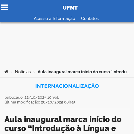
UFNT
Ir para o conteúdo
Acesso à Informação
Contatos
no portal
Você está aqui:
Notícias
Aula inaugural marca início do curso “Introdução à Língua e Cultura Russa” na UFNT
>
>
INTERNACIONALIZAÇÃO
publicado: 22/10/2025 10h54,
última modificação: 28/10/2025 08h45
Aula inaugural marca início do
curso “Introdução à Língua e