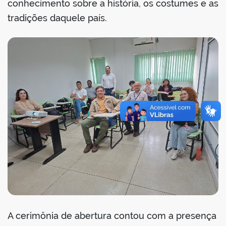
conhecimento sobre a história, os costumes e as
tradições daquele país.
no portal
A cerimônia de abertura contou com a presença