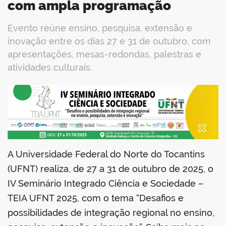
com ampla programação
Evento reúne ensino, pesquisa, extensão e
inovação entre os dias 27 e 31 de outubro, com
apresentações, mesas-redondas, palestras e
atividades culturais.
book
er
A Universidade Federal do Norte do Tocantins
(UFNT) realiza, de 27 a 31 de outubro de 2025, o
din
IV Seminário Integrado Ciência e Sociedade –
TEIA UFNT 2025, com o tema “Desafios e
possibilidades de integração regional no ensino,