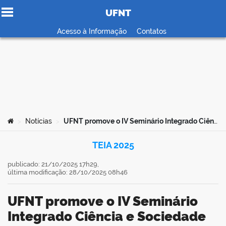
UFNT
Ir para o conteúdo
Acesso à Informação
Contatos
no portal
Você está aqui:
Notícias
UFNT promove o IV Seminário Integrado Ciência e Sociedade com ampla programação
>
>
TEIA 2025
publicado: 21/10/2025 17h29,
última modificação: 28/10/2025 08h46
UFNT promove o IV Seminário
Integrado Ciência e Sociedade