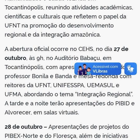
Tocantinópolis, reunindo atividades acadêmicas,
científicas e culturais que refletem o papel da
UFNT na promoção do desenvolvimento
no portal
regional e da integração amazônica.
A abertura oficial ocorre no CEHS, no dia
27 de
outubro
, às 9h, no Auditório Babaçu, em
Tocantinópolis, com apresentação cultural do
professor Bonila e Banda e mesa-redonda com
reitores da UFNT, UNIFESSPA, UEMASUL e
UFMA, abordando o tema “Integração Regional”.
A tarde e a noite terão apresentações do PIBID e
Alvorecer, em salas virtuais.
28 de outubro –
Apresentações de projetos do
PIBEX-Norte e do Floresça, além de iniciativas