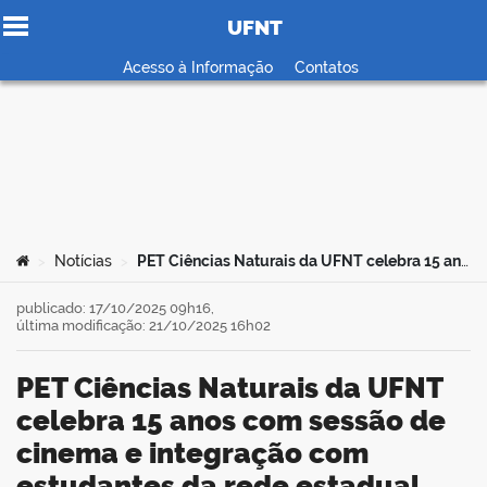
UFNT
Ir para o conteúdo
Acesso à Informação
Contatos
no portal
Você está aqui:
Notícias
PET Ciências Naturais da UFNT celebra 15 anos com sessão de cinema e integração com estudantes da rede estadual
>
>
publicado: 17/10/2025 09h16,
última modificação: 21/10/2025 16h02
PET Ciências Naturais da UFNT
celebra 15 anos com sessão de
cinema e integração com
estudantes da rede estadual