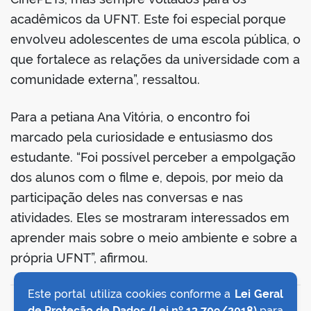
acadêmicos da UFNT. Este foi especial porque
envolveu adolescentes de uma escola pública, o
que fortalece as relações da universidade com a
comunidade externa”, ressaltou.
Para a petiana Ana Vitória, o encontro foi
marcado pela curiosidade e entusiasmo dos
estudante. “Foi possível perceber a empolgação
dos alunos com o filme e, depois, por meio da
participação deles nas conversas e nas
atividades. Eles se mostraram interessados em
aprender mais sobre o meio ambiente e sobre a
própria UFNT”, afirmou.
Este portal utiliza cookies conforme a
Lei Geral
VOLTAR AO TOPO
de Proteção de Dados (Lei nº 13.709/2018)
para