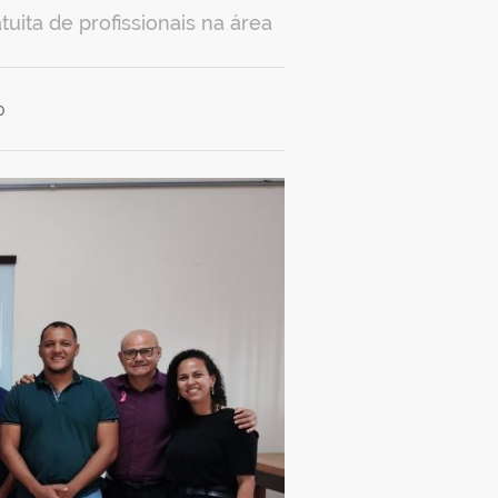
uita de profissionais na área
0