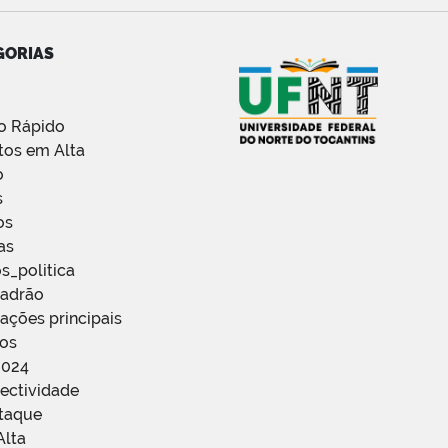
GORIAS
o Rápido
tos em Alta
o
s
os
as
s_politica
Padrão
ações principais
ços
2024
ectividade
staque
Alta