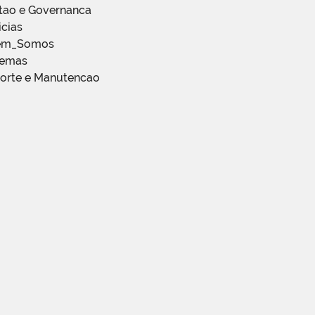
stao e Governanca
icias
em_Somos
temas
porte e Manutencao