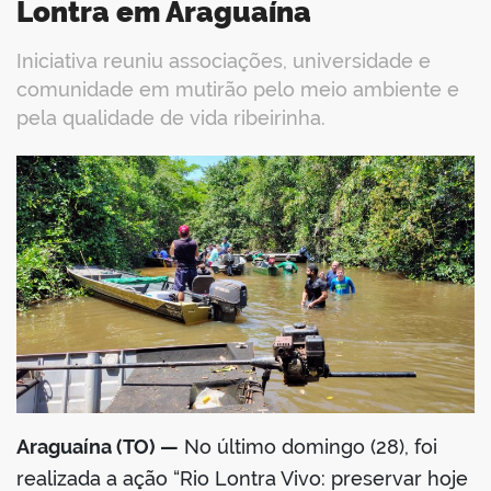
Lontra em Araguaína
Iniciativa reuniu associações, universidade e
comunidade em mutirão pelo meio ambiente e
pela qualidade de vida ribeirinha.
book
er
din
Araguaína (TO) —
No último domingo (28), foi
realizada a ação “Rio Lontra Vivo: preservar hoje