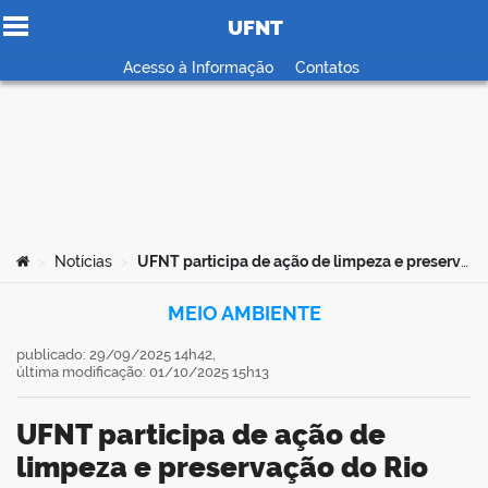
UFNT
Ir para o conteúdo
Acesso à Informação
Contatos
no portal
Você está aqui:
Notícias
UFNT participa de ação de limpeza e preservação do Rio Lontra em Araguaína
>
>
MEIO AMBIENTE
publicado: 29/09/2025 14h42,
última modificação: 01/10/2025 15h13
UFNT participa de ação de
limpeza e preservação do Rio