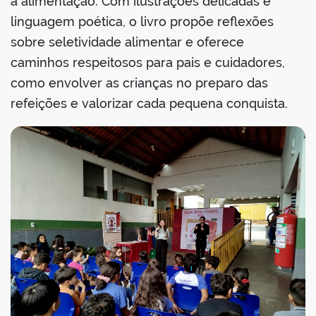
a alimentação. Com ilustrações delicadas e
linguagem poética, o livro propõe reflexões
sobre seletividade alimentar e oferece
caminhos respeitosos para pais e cuidadores,
no portal
como envolver as crianças no preparo das
refeições e valorizar cada pequena conquista.