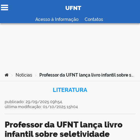
UFNT
Ir para o conteúdo
Acesso à Informação
Contatos
no portal
Você está aqui:
Notícias
Professor da UFNT lança livro infantil sobre seletividade alimentar em Araguaína
>
>
LITERATURA
publicado: 29/09/2025 09h54,
última modificação: 01/10/2025 15h04
Professor da UFNT lança livro
infantil sobre seletividade