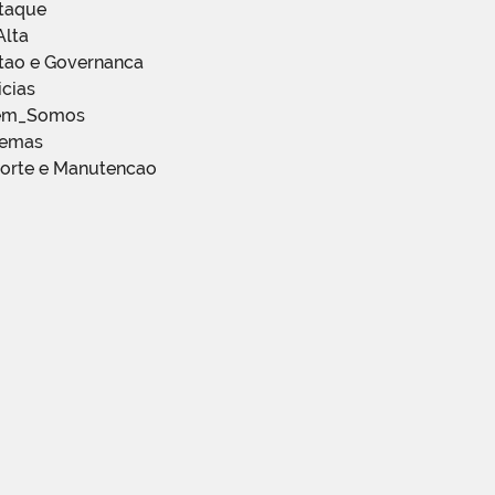
staque
Alta
stao e Governanca
icias
em_Somos
temas
porte e Manutencao