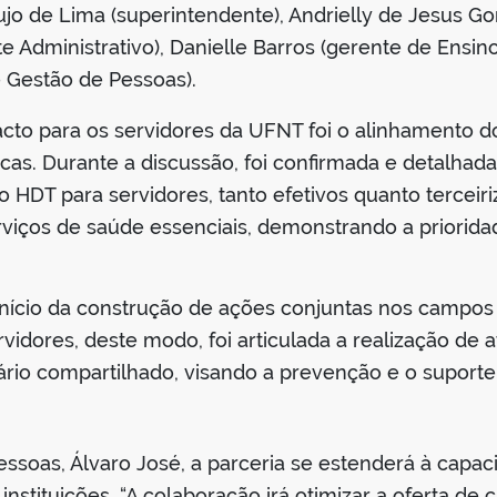
ujo de Lima (superintendente), Andrielly de Jesus G
e Administrativo), Danielle Barros (gerente de Ensin
e Gestão de Pessoas).
to para os servidores da UFNT foi o alinhamento d
cas. Durante a discussão, foi confirmada e detalhad
 HDT para servidores, tanto efetivos quanto terceiri
serviços de saúde essenciais, demonstrando a priorid
nício da construção de ações conjuntas nos campos
idores, deste modo, foi articulada a realização de 
ário compartilhado, visando a prevenção e o suporte
ssoas, Álvaro José, a parceria se estenderá à capaci
instituições. “A colaboração irá otimizar a oferta de 