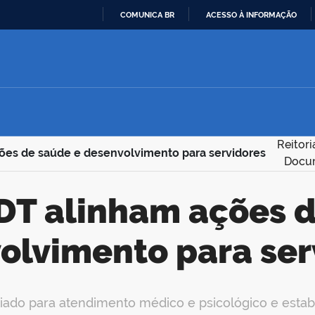
COMUNICA BR
ACESSO À INFORMAÇÃO
IR
PARA
O
CONTEÚDO
Reitor
ões de saúde e desenvolvimento para servidores
Docum
olvimento para ser
liado para atendimento médico e psicológico e estab