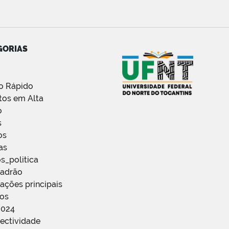
GORIAS
o Rápido
tos em Alta
o
s
os
as
s_politica
Padrão
ações principais
ços
2024
ectividade