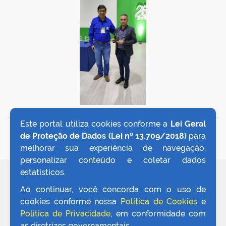
Este portal utiliza cookies conforme a
Lei Geral
VOLTAR AO TOPO
de Proteção de Dados (Lei nº 13.709/2018)
para
melhorar sua experiência de navegação,
personalizar conteúdo e coletar dados
estatísticos.
REDES SOCIAIS
Ao continuar, você concorda com o uso de
cookies conforme nossa
Política de Cookies
e
Política de Privacidade
, em conformidade com
as diretrizes governamentais.