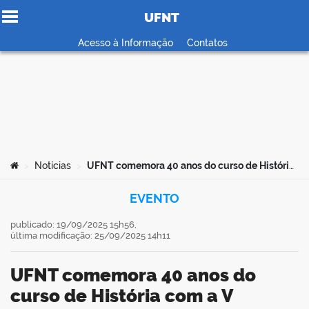
UFNT
Ir para o conteúdo
Acesso à Informação
Contatos
no portal
Você está aqui:
Notícias
UFNT comemora 40 anos do curso de História com a V Semana de Cultura Histórica em Araguaína
>
>
EVENTO
publicado: 19/09/2025 15h56,
última modificação: 25/09/2025 14h11
UFNT comemora 40 anos do
curso de História com a V