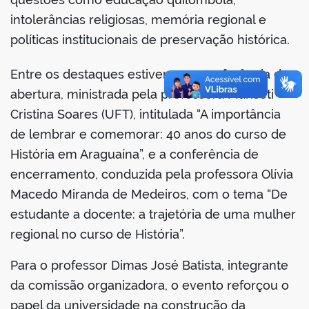
intolerâncias religiosas, memória regional e
políticas institucionais de preservação histórica.
no portal
Entre os destaques estiveram a conferência de
abertura, ministrada pela professora Mariseti
Cristina Soares (UFT), intitulada “A importância
de lembrar e comemorar: 40 anos do curso de
História em Araguaína”, e a conferência de
encerramento, conduzida pela professora Olívia
Macedo Miranda de Medeiros, com o tema “De
estudante a docente: a trajetória de uma mulher
regional no curso de História”.
Para o professor Dimas José Batista, integrante
da comissão organizadora, o evento reforçou o
papel da universidade na construção da