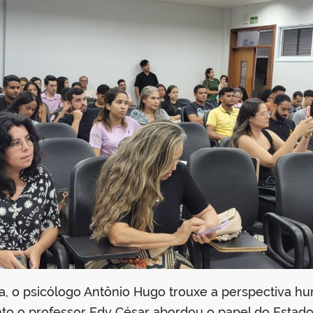
sa, o psicólogo Antônio Hugo trouxe a perspectiva h
to o professor Edy César abordou o papel do Estado 