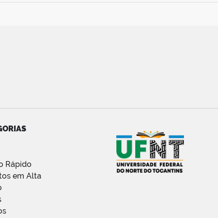
GORIAS
o Rápido
tos em Alta
o
s
os