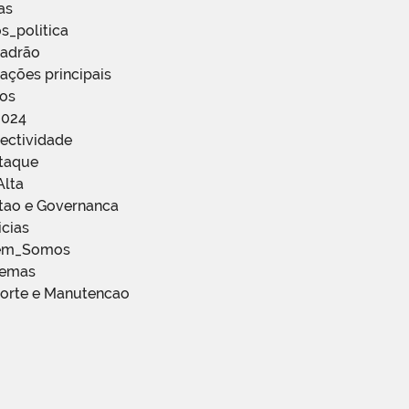
as
s_politica
Padrão
ações principais
ços
2024
ectividade
staque
Alta
stao e Governanca
icias
em_Somos
temas
porte e Manutencao