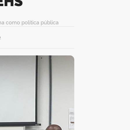
EHS
a como política pública
2