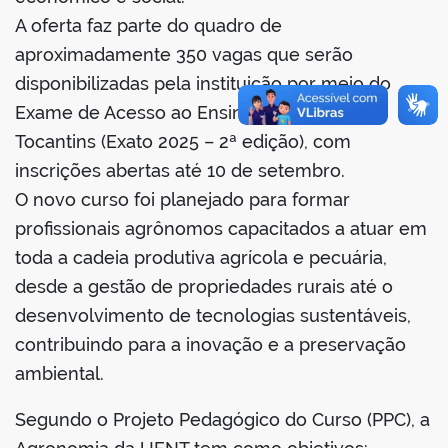
A oferta faz parte do quadro de
aproximadamente 350 vagas que serão
disponibilizadas pela instituição por meio do
no portal
Exame de Acesso ao Ensino Superior do
Tocantins (Exato 2025 – 2ª edição), com
inscrições abertas até 10 de setembro.
O novo curso foi planejado para formar
profissionais agrônomos capacitados a atuar em
toda a cadeia produtiva agrícola e pecuária,
desde a gestão de propriedades rurais até o
desenvolvimento de tecnologias sustentáveis,
contribuindo para a inovação e a preservação
ambiental.
Segundo o Projeto Pedagógico do Curso (PPC), a