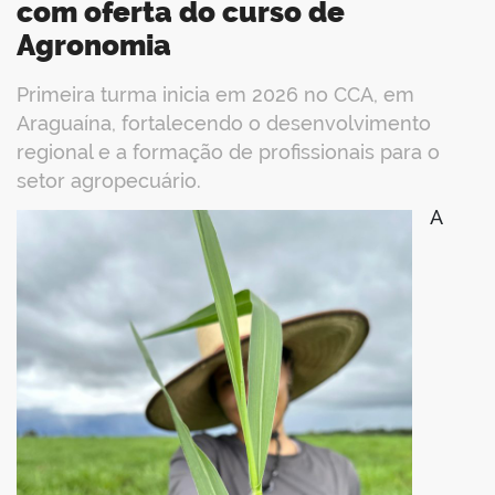
com oferta do curso de
Agronomia
Primeira turma inicia em 2026 no CCA, em
Araguaína, fortalecendo o desenvolvimento
regional e a formação de profissionais para o
setor agropecuário.
A
book
er
din