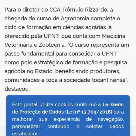
Para o diretor do CCA, Rômulo Rizzardo, a
chegada do curso de Agronomia completa o
ciclo de formação em ciências agrárias já
oferecido pela UFNT, que conta com Medicina
Veterinária e Zootecnia. “O curso representa um
passo fundamental para consolidar a UFNT
como polo estratégico de formação e pesquisa
agrícola no Estado, beneficiando produtores,
comunidades e toda a sociedade tocantinense”,
destacou.
Este portal utiliza cookies conforme a
Lei Geral
VOLTAR AO TOPO
de Proteção de Dados (Lei nº 13.709/2018)
para
melhorar sua experiência de navegação,
personalizar conteúdo e coletar dados
estatísticos.