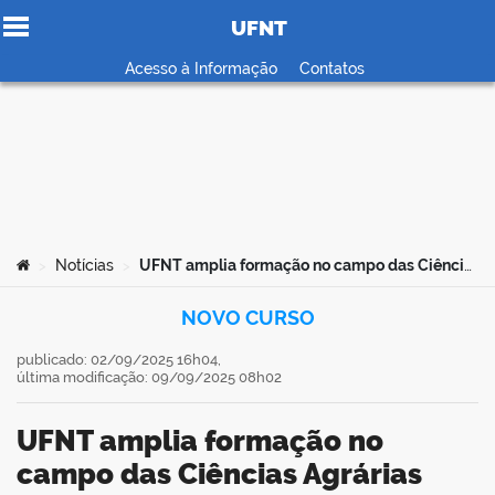
UFNT
Ir para o conteúdo
Acesso à Informação
Contatos
no portal
Você está aqui:
Notícias
UFNT amplia formação no campo das Ciências Agrárias com oferta do curso de Agronomia
>
>
NOVO CURSO
publicado: 02/09/2025 16h04,
última modificação: 09/09/2025 08h02
UFNT amplia formação no
campo das Ciências Agrárias