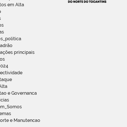
tos em Alta
o
s
os
as
s_politica
Padrão
ações principais
ços
2024
ectividade
staque
Alta
stao e Governanca
icias
em_Somos
temas
porte e Manutencao