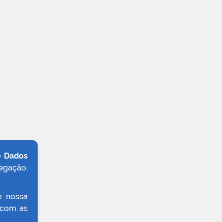
e Dados
egação,
e nossa
 com as