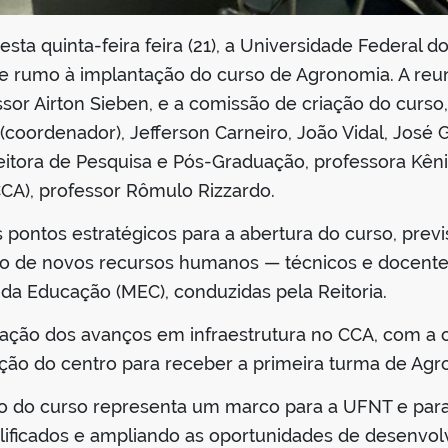
ta quinta-feira feira (21), a Universidade Federal d
 rumo à implantação do curso de Agronomia. A reuni
fessor Airton Sieben, e a comissão de criação do curs
 (coordenador), Jefferson Carneiro, João Vidal, José 
itora de Pesquisa e Pós-Graduação, professora Kênia
CCA), professor Rômulo Rizzardo.
 pontos estratégicos para a abertura do curso, prev
ação de novos recursos humanos — técnicos e docente
da Educação (MEC), conduzidas pela Reitoria.
tação dos avanços em infraestrutura no CCA, com a 
ação do centro para receber a primeira turma de Agr
o do curso representa um marco para a UFNT e para 
lificados e ampliando as oportunidades de desenvolv