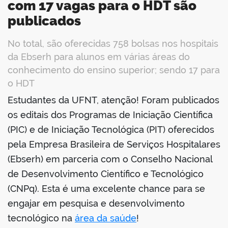
com 17 vagas para o HDT são
publicados
No total, são oferecidas 758 bolsas nos hospitais
da Ebserh para alunos em várias áreas do
conhecimento do ensino superior; sendo 17 para
o HDT
Estudantes da UFNT, atenção! Foram publicados
book
os editais dos Programas de Iniciação Científica
(PIC) e de Iniciação Tecnológica (PIT) oferecidos
pela Empresa Brasileira de Serviços Hospitalares
er
(Ebserh) em parceria com o Conselho Nacional
de Desenvolvimento Científico e Tecnológico
din
(CNPq). Esta é uma excelente chance para se
engajar em pesquisa e desenvolvimento
tecnológico na
área da saúde
!