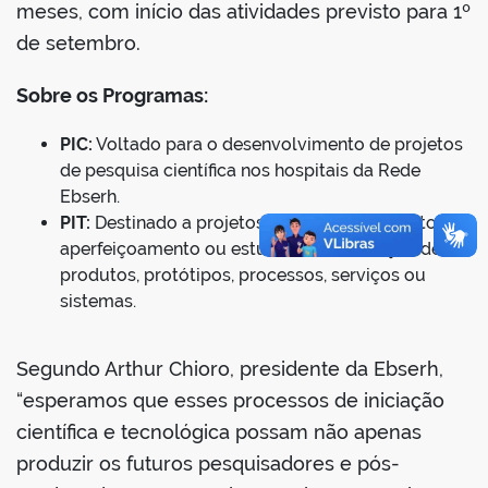
meses, com início das atividades previsto para 1º
de setembro.
Sobre os Programas:
no portal
PIC:
Voltado para o desenvolvimento de projetos
de pesquisa científica nos hospitais da Rede
Ebserh.
PIT:
Destinado a projetos de desenvolvimento,
aperfeiçoamento ou estudo de viabilização de
produtos, protótipos, processos, serviços ou
sistemas.
Segundo Arthur Chioro, presidente da Ebserh,
“esperamos que esses processos de iniciação
científica e tecnológica possam não apenas
produzir os futuros pesquisadores e pós-