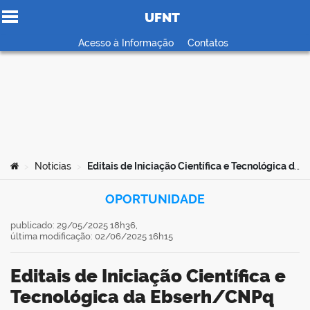
UFNT
Ir para o conteúdo
Acesso à Informação
Contatos
no portal
Você está aqui:
Notícias
Editais de Iniciação Científica e Tecnológica da Ebserh/CNPq com 17 vagas para o HDT são publicados
>
>
OPORTUNIDADE
publicado: 29/05/2025 18h36,
última modificação: 02/06/2025 16h15
Editais de Iniciação Científica e
Tecnológica da Ebserh/CNPq