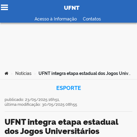
UFNT
Ir para o conteúdo
Acesso à Informação
Contatos
no portal
Você está aqui:
Notícias
UFNT integra etapa estadual dos Jogos Universitários Brasileiros com delegação de 56 atletas
>
>
ESPORTE
publicado: 23/05/2025 16h51,
última modificação: 30/05/2025 08h55
UFNT integra etapa estadual
dos Jogos Universitários