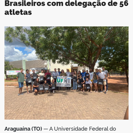
Brasileiros com delegação de 56
atletas
book
er
din
Araguaína (TO)
— A Universidade Federal do