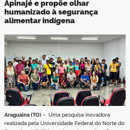
Apinajé e propõe olhar
humanizado à segurança
alimentar indígena
book
er
din
Araguaína (TO)
– Uma pesquisa inovadora
realizada pela Universidade Federal do Norte do