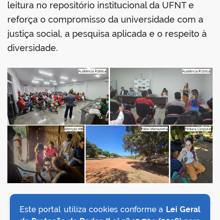
leitura no repositório institucional da UFNT e
reforça o compromisso da universidade com a
justiça social, a pesquisa aplicada e o respeito à
diversidade.
Este portal utiliza cookies conforme a
Lei Geral
VOLTAR AO TOPO