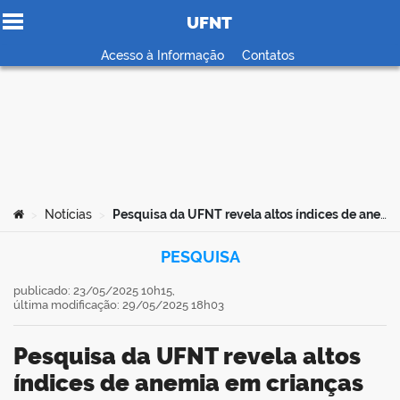
UFNT
Ir para o conteúdo
Acesso à Informação
Contatos
no portal
Você está aqui:
Notícias
Pesquisa da UFNT revela altos índices de anemia em crianças Apinajé e propõe olhar humanizado à segurança alimentar indígena
>
>
PESQUISA
publicado: 23/05/2025 10h15,
última modificação: 29/05/2025 18h03
Pesquisa da UFNT revela altos
índices de anemia em crianças