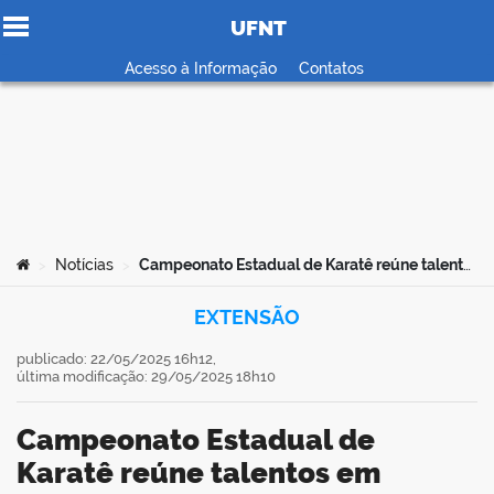
UFNT
Ir para o conteúdo
Acesso à Informação
Contatos
no portal
Você está aqui:
Notícias
Campeonato Estadual de Karatê reúne talentos em Palmas-TO e destaca projeto de extensão da UFNT
>
>
EXTENSÃO
publicado: 22/05/2025 16h12,
última modificação: 29/05/2025 18h10
Campeonato Estadual de
Karatê reúne talentos em