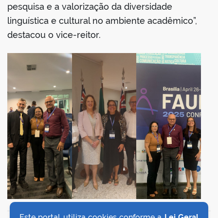
pesquisa e a valorização da diversidade
linguística e cultural no ambiente acadêmico”,
destacou o vice-reitor.
no portal
Este portal utiliza cookies conforme a
Lei Geral