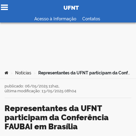
UFNT
Ir para o conteúdo
Acesso à Informação
Contatos
no portal
Você está aqui:
Notícias
Representantes da UFNT participam da Conferência FAUBAI em Brasília
>
>
publicado: 06/05/2025 11h41,
última modificação: 13/05/2025 08h04
Representantes da UFNT
participam da Conferência
FAUBAI em Brasília