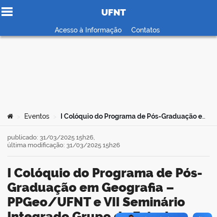
UFNT
Ir para o conteúdo
Acesso à Informação
Contatos
no portal
Você está aqui:
Eventos
I Colóquio do Programa de Pós-Graduação em Geografia – PPGeo/UFNT e VII Seminário Integrado Grupo de Estudos Agrários e Direitos Humanos e Comissão Pastoral da Terra
>
>
publicado: 31/03/2025 15h26,
última modificação: 31/03/2025 15h26
I Colóquio do Programa de Pós-
Graduação em Geografia –
PPGeo/UFNT e VII Seminário
Integrado Grupo de Estudos