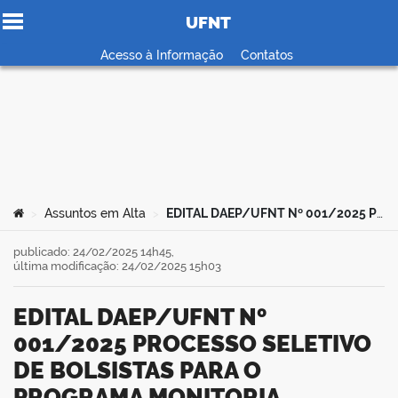
UFNT
Ir para o conteúdo
Acesso à Informação
Contatos
no portal
Você está aqui:
Assuntos em Alta
EDITAL DAEP/UFNT Nº 001/2025 PROCESSO SELETIVO DE BOLSISTAS PARA O PROGRAMA MONITORIA INCLUSIVA DA UFNT
>
>
publicado: 24/02/2025 14h45,
última modificação: 24/02/2025 15h03
EDITAL DAEP/UFNT Nº
001/2025 PROCESSO SELETIVO
DE BOLSISTAS PARA O
PROGRAMA MONITORIA