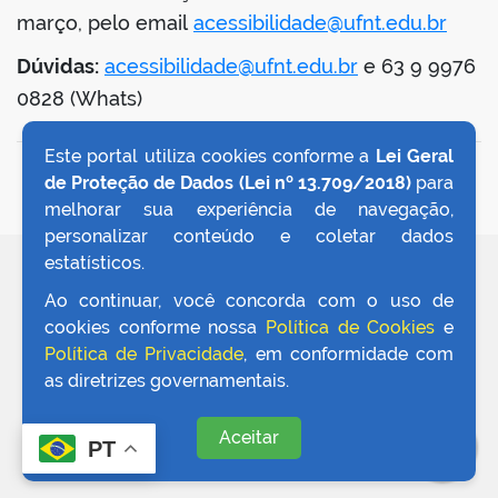
março, pelo email
acessibilidade@ufnt.edu.br
Dúvidas:
acessibilidade@ufnt.edu.br
e 63 9 9976
0828 (Whats)
no portal
Este portal utiliza cookies conforme a
Lei Geral
VOLTAR AO TOPO
de Proteção de Dados (Lei nº 13.709/2018)
para
melhorar sua experiência de navegação,
personalizar conteúdo e coletar dados
estatísticos.
REDES SOCIAIS
Ao continuar, você concorda com o uso de
cookies conforme nossa
Política de Cookies
e
Política de Privacidade
, em conformidade com
as diretrizes governamentais.
Aceitar
PT