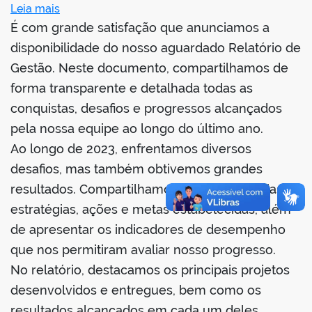
Leia mais
book
É com grande satisfação que anunciamos a
disponibilidade do nosso aguardado Relatório de
Gestão. Neste documento, compartilhamos de
er
forma transparente e detalhada todas as
conquistas, desafios e progressos alcançados
din
pela nossa equipe ao longo do último ano.
Ao longo de 2023, enfrentamos diversos
desafios, mas também obtivemos grandes
resultados. Compartilhamos com vocês todas as
estratégias, ações e metas estabelecidas, além
de apresentar os indicadores de desempenho
que nos permitiram avaliar nosso progresso.
No relatório, destacamos os principais projetos
desenvolvidos e entregues, bem como os
resultados alcançados em cada um deles.