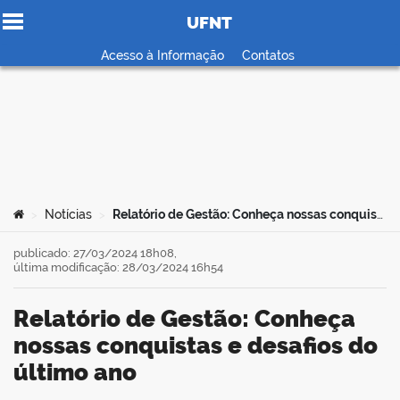
UFNT
Ir para o conteúdo
Acesso à Informação
Contatos
no portal
Você está aqui:
Notícias
Relatório de Gestão: Conheça nossas conquistas e desafios do último ano
>
>
publicado: 27/03/2024 18h08,
última modificação: 28/03/2024 16h54
Relatório de Gestão: Conheça
nossas conquistas e desafios do
último ano