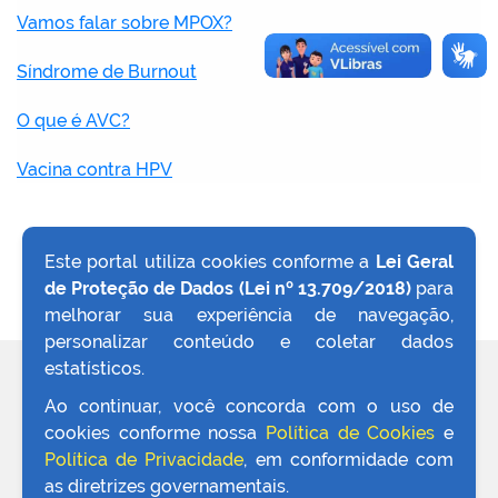
Vamos falar sobre MPOX?
Síndrome de Burnout
O que é AVC?
Vacina contra HPV
Este portal utiliza cookies conforme a
Lei Geral
de Proteção de Dados (Lei nº 13.709/2018)
para
VOLTAR AO TOPO
melhorar sua experiência de navegação,
personalizar conteúdo e coletar dados
estatísticos.
REDES SOCIAIS
Ao continuar, você concorda com o uso de
cookies conforme nossa
Política de Cookies
e
Política de Privacidade
, em conformidade com
as diretrizes governamentais.