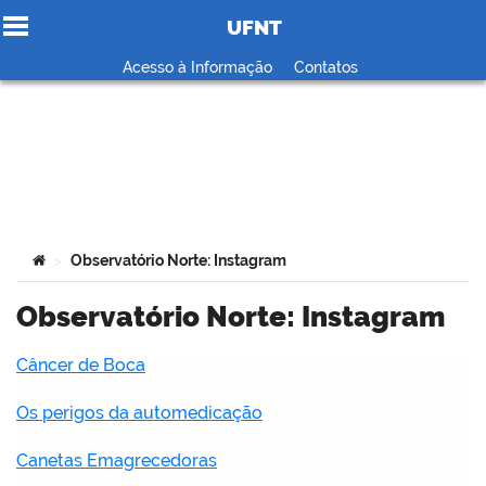
UFNT
Ir para o conteúdo
Acesso à Informação
Contatos
no portal
Você está aqui:
Observatório Norte: Instagram
>
Observatório Norte: Instagram
Câncer de Boca
Os perigos da automedicação
Canetas Emagrecedoras