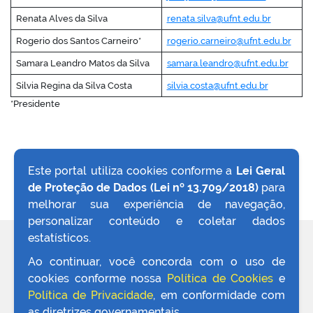
Renata Alves da Silva
renata.silva@ufnt.edu.br
Rogerio dos Santos Carneiro*
rogerio.carneiro@ufnt.edu.br
Samara Leandro Matos da Silva
samara.leandro@ufnt.edu.br
Silvia Regina da Silva Costa
silvia.costa@ufnt.edu.br
*Presidente
Este portal utiliza cookies conforme a
Lei Geral
de Proteção de Dados (Lei nº 13.709/2018)
para
VOLTAR AO TOPO
melhorar sua experiência de navegação,
personalizar conteúdo e coletar dados
estatísticos.
REDES SOCIAIS
Ao continuar, você concorda com o uso de
cookies conforme nossa
Política de Cookies
e
Política de Privacidade
, em conformidade com
as diretrizes governamentais.