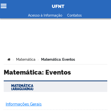
UFNT
Ir para o conteúdo
Acesso à Informação
Contatos
no portal
Você está aqui:
Matemática
Matemática: Eventos
>
>
Matemática: Eventos
MATEMÁTICA
(ARAGUAÍNA)
Informações Gerais