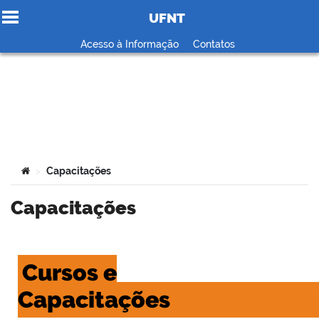
UFNT
Ir para o conteúdo
Acesso à Informação
Contatos
no portal
Você está aqui:
Capacitações
>
Capacitações
Cursos e
Capacitações
........................