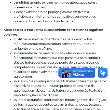
o multiletramento exigido no mundo globalizado com a
presença da internet;
o desenvolvimento de pedagogias que efetivem a
proficiência em letramentos compatível aos nove anos
cursados durante o Ensino Fundamental.
no portal
Além desses, o ProfLetras busca também concretizar os seguintes
objetivos:
qualificar os mestrandos/docentes para desenvolver
múltiplas competências comunicativas dos alunos em
ambiente online e offline;
instrumentalizar os mestrandos/professores do ensino
fundamental de maneira que eles passem a bem conduzir
classes heterogêneas, seja do ponto de vista de níveis de
competências linguísticas dos alunos, seja no que tange aos
quadros de desenvolvimento atípicos que os alunos
apresentem;
indicar os meios adequados para trabalhar diferentes gêneros
discursivos e tipos textuais nas práticas de ensino e da
aprendizagem da escrita, da leitura e da produção textual em
suportes digitais e não digitais;
salientar as funções referenciais e metacognitivas das línguas
de forma que os docentes saibam trabalhar peças textuais
com traços literais e não literais, distinguindo-as, assim, os