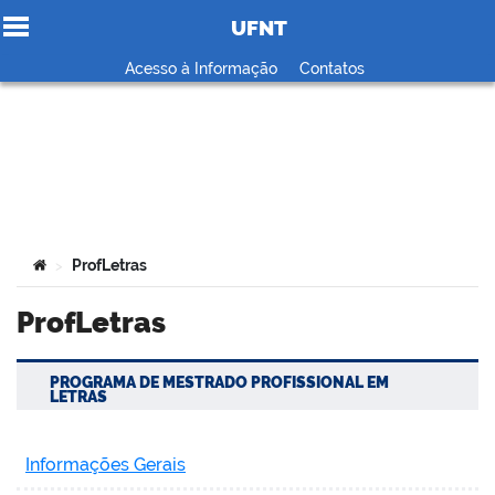
UFNT
Ir para o conteúdo
Acesso à Informação
Contatos
no portal
Você está aqui:
ProfLetras
>
ProfLetras
PROGRAMA DE MESTRADO PROFISSIONAL EM
LETRAS
Informações Gerais