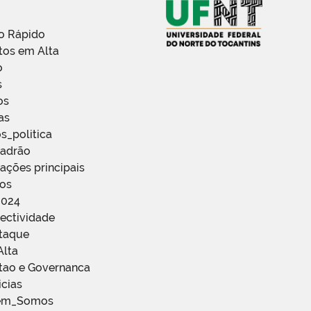
o Rápido
tos em Alta
o
s
os
as
s_politica
Padrão
ações principais
ços
2024
ectividade
staque
Alta
stao e Governanca
icias
em_Somos