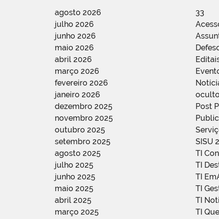
agosto 2026
33
julho 2026
Acess
junho 2026
Assun
maio 2026
Defes
abril 2026
Editai
março 2026
Event
fevereiro 2026
Notíci
janeiro 2026
oculto
dezembro 2025
Post 
novembro 2025
Public
outubro 2025
Servi
setembro 2025
SISU 
agosto 2025
TI Con
julho 2025
TI De
junho 2025
TI Em
maio 2025
TI Ge
abril 2025
TI Not
março 2025
TI Qu