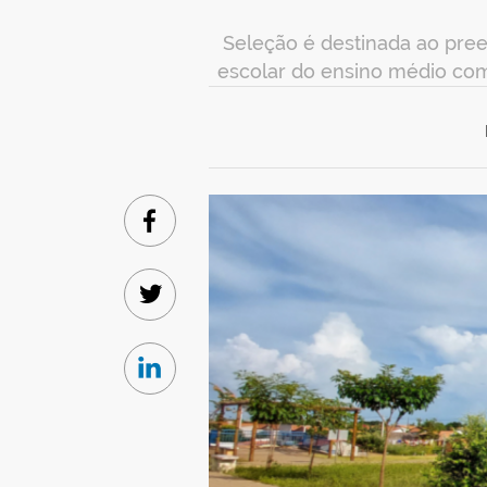
Seleção é destinada ao pree
escolar do ensino médio como 
Facebook
Twitter
Linkedin