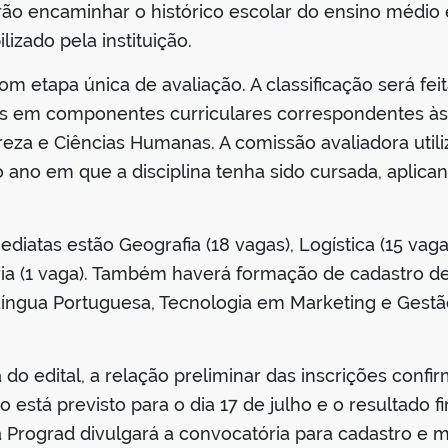
erão encaminhar o histórico escolar do ensino médi
lizado pela instituição.
om etapa única de avaliação. A classificação será fe
os em componentes curriculares correspondentes às
eza e Ciências Humanas. A comissão avaliadora utili
 ano em que a disciplina tenha sido cursada, aplica
iatas estão Geografia (18 vagas), Logística (15 vagas
ria (1 vaga). Também haverá formação de cadastro d
 Língua Portuguesa, Tecnologia em Marketing e Gestão
o edital, a relação preliminar das inscrições confi
io está previsto para o dia 17 de julho e o resultado 
 Prograd divulgará a convocatória para cadastro e m