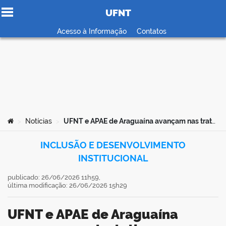
UFNT
Ir para o conteúdo
Acesso à Informação
Contatos
no portal
Você está aqui:
Notícias
UFNT e APAE de Araguaína avançam nas tratativas para formalização de parceria institucional
>
>
INCLUSÃO E DESENVOLVIMENTO
INSTITUCIONAL
publicado: 26/06/2026 11h59,
última modificação: 26/06/2026 15h29
UFNT e APAE de Araguaína