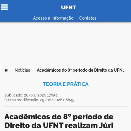
UFNT
Ir para o conteúdo
Acesso à Informação
Contatos
no portal
Você está aqui:
Notícias
Acadêmicos do 8º período de Direito da UFNT realizam Júri Simulado no Fórum da Comarca de Tocantinópolis
>
>
TEORIA E PRÁTICA
publicado: 26/06/2026 17h54,
última modificação: 29/06/2026 08h45
Acadêmicos do 8º período de
Direito da UFNT realizam Júri