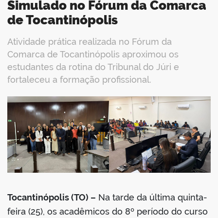
Simulado no Fórum da Comarca
de Tocantinópolis
Atividade prática realizada no Fórum da
Comarca de Tocantinópolis aproximou os
estudantes da rotina do Tribunal do Júri e
fortaleceu a formação profissional.
book
er
din
Tocantinópolis (TO) –
Na tarde da última quinta-
feira (25), os acadêmicos do 8º período do curso