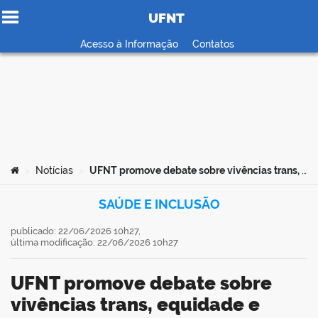
UFNT
Ir para o conteúdo
Acesso à Informação
Contatos
no portal
Você está aqui:
Notícias
UFNT promove debate sobre vivências trans, equidade e acesso à saúde
>
>
SAÚDE E INCLUSÃO
publicado: 22/06/2026 10h27,
última modificação: 22/06/2026 10h27
UFNT promove debate sobre
vivências trans, equidade e