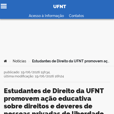
UFNT
Ir para o conteúdo
Acesso à Informação
Contatos
no portal
Você está aqui:
Notícias
Estudantes de Direito da UFNT promovem ação educativa sobre direitos e deveres de pessoas privadas de liberdade
>
>
publicado: 19/06/2026 15h34,
última modificação: 19/06/2026 16h24
Estudantes de Direito da UFNT
promovem ação educativa
sobre direitos e deveres de
pessoas privadas de liberdade