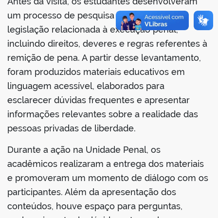
Antes da visita, os estudantes desenvolveram
um processo de pesquisa e estudo sobre a
legislação relacionada à execução penal,
incluindo direitos, deveres e regras referentes à
no portal
remição de pena. A partir desse levantamento,
foram produzidos materiais educativos em
linguagem acessível, elaborados para
esclarecer dúvidas frequentes e apresentar
informações relevantes sobre a realidade das
pessoas privadas de liberdade.
Durante a ação na Unidade Penal, os
acadêmicos realizaram a entrega dos materiais
e promoveram um momento de diálogo com os
participantes. Além da apresentação dos
conteúdos, houve espaço para perguntas,