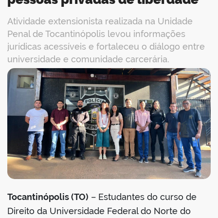
Atividade extensionista realizada na Unidade
Penal de Tocantinópolis levou informações
jurídicas acessíveis e fortaleceu o diálogo entre
universidade e comunidade carcerária.
book
er
din
Tocantinópolis (TO)
– Estudantes do curso de
Direito da Universidade Federal do Norte do