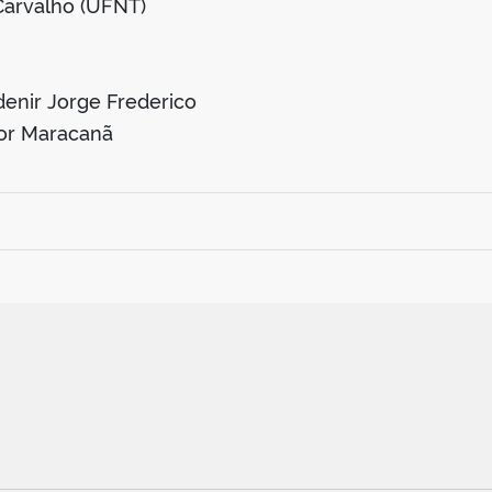
Carvalho (UFNT)
denir Jorge Frederico
etor Maracanã