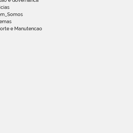
stao e Governanca
icias
em_Somos
temas
porte e Manutencao