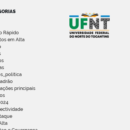
GORIAS
o Rápido
tos em Alta
o
s
os
as
s_politica
Padrão
ações principais
ços
2024
ectividade
staque
Alta