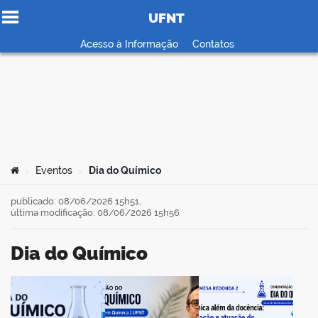
UFNT
Ir para o conteúdo
Acesso à Informação
Contatos
no portal
Você está aqui:
Eventos
Dia do Químico
>
>
publicado: 08/06/2026 15h51,
última modificação: 08/06/2026 15h56
Dia do Químico
book