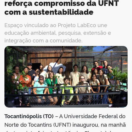
reforça compromisso da UFNT
com a sustentabilidade
Espaço vinculado ao Projeto LabEco une
educação ambiental, pesquisa, extensão e
integração com a comunidade.
book
er
din
Tocantinópolis (TO)
– A Universidade Federal do
Norte do Tocantins (UFNT) inaugurou, na manhã