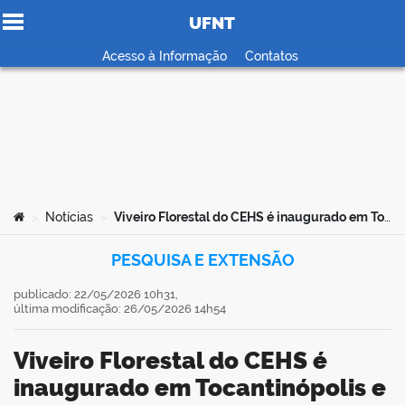
UFNT
Ir para o conteúdo
Acesso à Informação
Contatos
no portal
Você está aqui:
Notícias
Viveiro Florestal do CEHS é inaugurado em Tocantinópolis e reforça compromisso da UFNT com a sustentabilidade
>
>
PESQUISA E EXTENSÃO
publicado: 22/05/2026 10h31,
última modificação: 26/05/2026 14h54
Viveiro Florestal do CEHS é
inaugurado em Tocantinópolis e