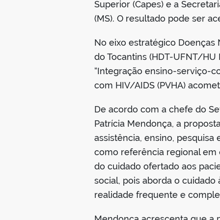
Superior (Capes) e a Secretar
(MS). O resultado pode ser a
No eixo estratégico Doenças 
do Tocantins (HDT-UFNT/HU Br
“Integração ensino-serviço-c
com HIV/AIDS (PVHA) acometi
De acordo com a chefe do Se
Patrícia Mendonça, a proposta
assistência, ensino, pesquisa
como referência regional em 
do cuidado ofertado aos paci
social, pois aborda o cuidad
realidade frequente e complex
Mendonça acrescenta que a p