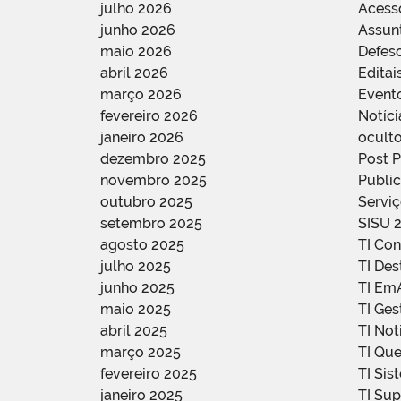
julho 2026
Acess
junho 2026
Assun
maio 2026
Defes
abril 2026
Editai
março 2026
Event
fevereiro 2026
Notíci
janeiro 2026
oculto
dezembro 2025
Post 
novembro 2025
Public
outubro 2025
Servi
setembro 2025
SISU 
agosto 2025
TI Con
julho 2025
TI De
junho 2025
TI Em
maio 2025
TI Ge
abril 2025
TI Not
março 2025
TI Qu
fevereiro 2025
TI Sis
janeiro 2025
TI Su