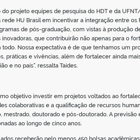
o do projeto equipes de pesquisa do HDT e da UFNT
a rede HU Brasil em incentivar a integração entre o
rogramas de pós-graduação, com vistas à produção 
inovadoras, que contribuirão não apenas para o for
odo. Nossa expectativa é de que tenhamos um proje
 práticas e vivências, além de fortalecer ainda mai
o e no país”, ressalta Taides.
 objetivo investir em projetos voltados ao fortalec
des colaborativas e a qualificação de recursos hum
o, mestrado, doutorado e pós-doutorado. A previsão
onadas ao longo de cinco anos.
lados receberão pelo menos 450 bolsas acadêmicas 