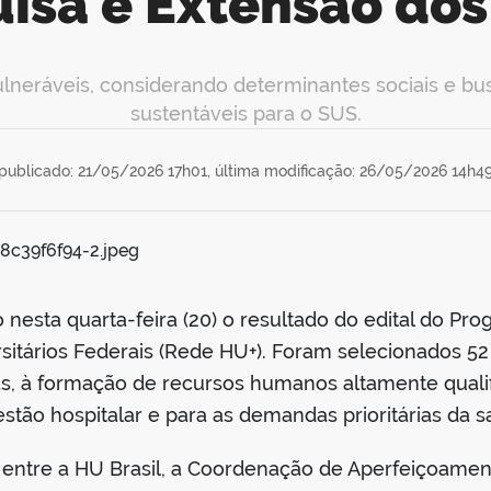
isa e Extensão do
neráveis, considerando determinantes sociais e bu
sustentáveis para o SUS.
publicado: 21/05/2026 17h01,
última modificação: 26/05/2026 14h4
o nesta quarta-feira (20) o resultado do edital do P
sitários Federais (Rede HU+). Foram selecionados 52
, à formação de recursos humanos altamente qualif
tão hospitalar e para as demandas prioritárias da sa
ria entre a HU Brasil, a Coordenação de Aperfeiçoame