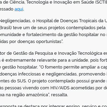
ia de Ciência, Tecnologia e Inovação em Saúde (SCTIE
cessado
aqui
.
Negligenciadas, o Hospital de Doenças Tropicais da 
asil) teve um de seus projetos contemplados pela s
omunidade e fortalecimento da gestão hospitalar n
das por doenças oportunistas”.
tor de Gestão da Pesquisa e Inovação Tecnológica
 é extremamente relevante para a unidade, pois fort
 e gestão hospitalar. “O fomento permite ampliar a c
doenças infecciosas e negligenciadas, promovendo 
entes do SUS. O projeto contemplado possui grande r
o às pessoas vivendo com HIV/AIDS acometidas por 
a na região amazônica”, ressalta.
roposta se destaca por integrar ensino, serviço e