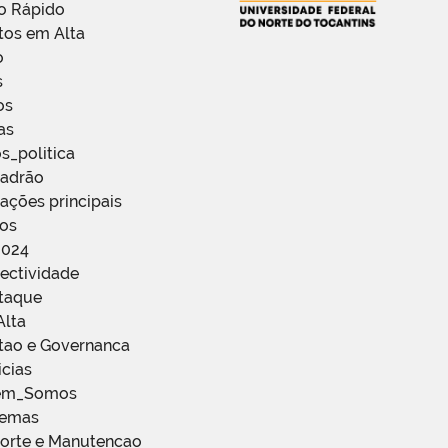
o Rápido
tos em Alta
o
s
os
as
s_politica
Padrão
ações principais
ços
2024
ectividade
staque
Alta
stao e Governanca
icias
em_Somos
temas
porte e Manutencao