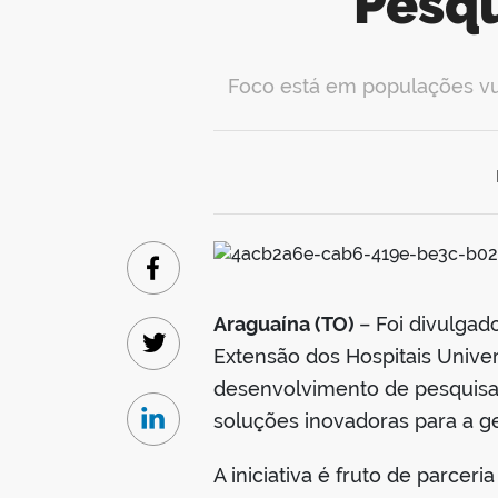
Pesqu
Foco está em populações vul
Facebook
Araguaína (TO)
– Foi divulgad
Twitter
Extensão dos Hospitais Univer
desenvolvimento de pesquisas
soluções inovadoras para a ges
Linkedin
A iniciativa é fruto de parce