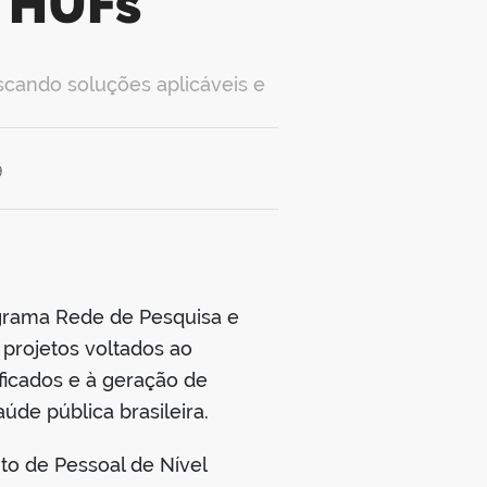
s HUFs
scando soluções aplicáveis e
9
rograma Rede de Pesquisa e
 projetos voltados ao
icados e à geração de
úde pública brasileira.
nto de Pessoal de Nível