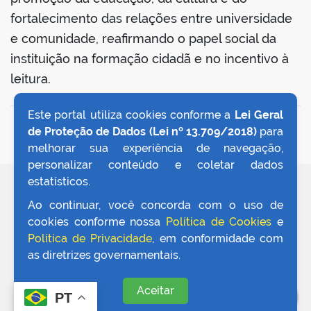
fortalecimento das relações entre universidade
e comunidade, reafirmando o papel social da
instituição na formação cidadã e no incentivo à
leitura.
Este portal utiliza cookies conforme a
Lei Geral
VOLTAR AO TOPO
de Proteção de Dados (Lei nº 13.709/2018)
para
melhorar sua experiência de navegação,
personalizar conteúdo e coletar dados
estatísticos.
REDES SOCIAIS
Ao continuar, você concorda com o uso de
cookies conforme nossa
Política de Cookies
e
Política de Privacidade
, em conformidade com
as diretrizes governamentais.
Aceitar
PT