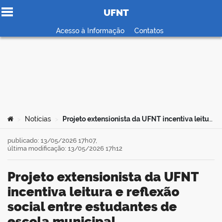
UFNT
Ir para o conteúdo
Acesso à Informação
Contatos
no portal
Você está aqui:
Notícias
Projeto extensionista da UFNT incentiva leitura e reflexão social entre estudantes de escola municipal
>
>
publicado: 13/05/2026 17h07,
última modificação: 13/05/2026 17h12
Projeto extensionista da UFNT
incentiva leitura e reflexão
social entre estudantes de
escola municipal