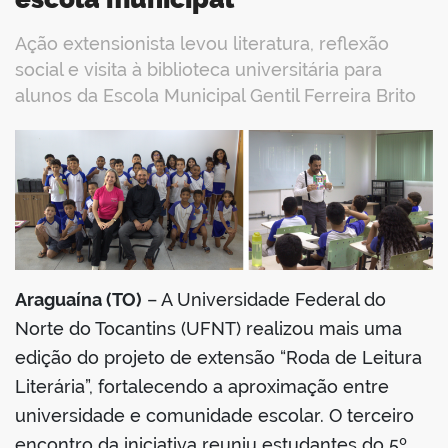
Ação extensionista levou literatura, reflexão
social e visita à biblioteca universitária para
alunos da Escola Municipal Gentil Ferreira Brito
book
er
Araguaína (TO)
– A Universidade Federal do
din
Norte do Tocantins (UFNT) realizou mais uma
edição do projeto de extensão “Roda de Leitura
Literária”, fortalecendo a aproximação entre
universidade e comunidade escolar. O terceiro
encontro da iniciativa reuniu estudantes do 5º