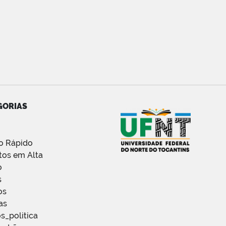
GORIAS
o Rápido
tos em Alta
o
s
os
as
s_politica