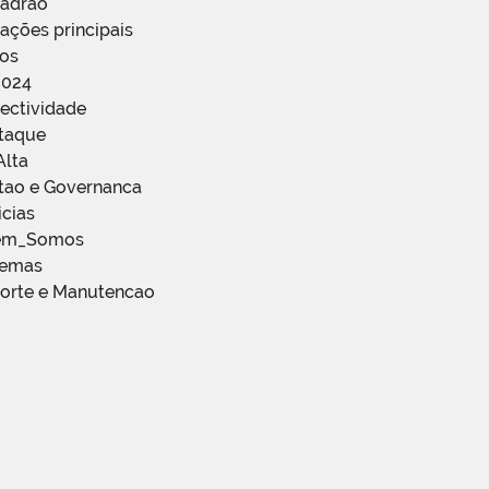
Padrão
ações principais
ços
2024
ectividade
staque
Alta
stao e Governanca
icias
em_Somos
temas
porte e Manutencao