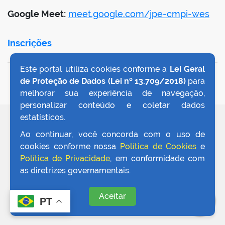
Google Meet:
meet.google.com/jpe-cmpi-wes
Inscrições
Este portal utiliza cookies conforme a
Lei Geral
VOLTAR AO TOPO
de Proteção de Dados (Lei nº 13.709/2018)
para
melhorar sua experiência de navegação,
personalizar conteúdo e coletar dados
estatísticos.
REDES SOCIAIS
Ao continuar, você concorda com o uso de
cookies conforme nossa
Política de Cookies
e
Política de Privacidade
, em conformidade com
as diretrizes governamentais.
Aceitar
PT