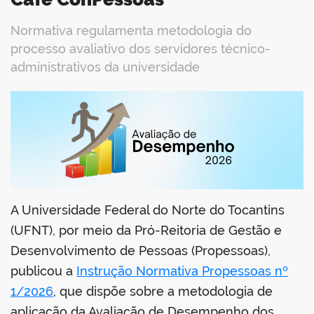
Normativa regulamenta metodologia do
processo avaliativo dos servidores técnico-
administrativos da universidade
book
er
A Universidade Federal do Norte do Tocantins
din
(UFNT), por meio da Pró-Reitoria de Gestão e
Desenvolvimento de Pessoas (Propessoas),
publicou a
Instrução Normativa Propessoas nº
1/2026
, que dispõe sobre a metodologia de
aplicação da Avaliação de Desempenho dos