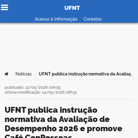
UFNT
Ir para o conteúdo
Acesso à Informação
Contatos
no portal
Você está aqui:
Notícias
UFNT publica instrução normativa da Avaliação de Desempenho 2026 e promove Café ConPessoas
>
>
publicado: 12/05/2026 10h09,
última modificação: 14/05/2026 08h31
UFNT publica instrução
normativa da Avaliação de
Desempenho 2026 e promove
Café ConPessoas