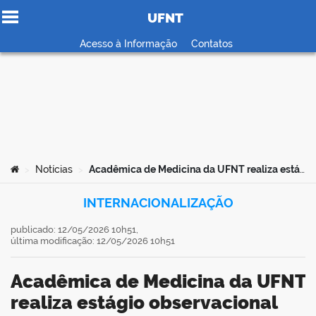
UFNT
Ir para o conteúdo
Acesso à Informação
Contatos
no portal
Você está aqui:
Notícias
Acadêmica de Medicina da UFNT realiza estágio observacional em hospital universitário na Suíça
>
>
INTERNACIONALIZAÇÃO
publicado: 12/05/2026 10h51,
última modificação: 12/05/2026 10h51
Acadêmica de Medicina da UFNT
realiza estágio observacional