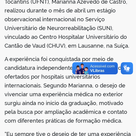
Tocantins (UFNT), Marianna Azevedo de Castro,
realizou durante o mês de abril um estágio
observacional internacional no Serviço
Universitário de Neurorreabilitação (SUN),
no portal
vinculado ao Centro Hospitalar Universitário do
Cantão de Vaud (CHUV), em Lausanne, na Suíça.
A experiência foi conquistada por meio de
candidatura independente da estudante a editais
ofertados por hospitais universitários
internacionais. Segundo Marianna, o desejo de
vivenciar uma experiência médica no exterior
surgiu ainda no início da graduação, motivado
pela busca por ampliação acadêmica e contato
com diferentes práticas de formação médica.
“Eu sempre tive o desejo de ter uma experiência