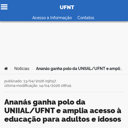
UFNT
Ir para o conteúdo
Acesso à Informação
Contatos
no portal
Você está aqui:
Notícias
Ananás ganha polo da UNIIAL/UFNT e amplia acesso à educação para adultos e idosos
>
>
publicado: 13/04/2026 09h57,
última modificação: 14/04/2026 08h41
Ananás ganha polo da
UNIIAL/UFNT e amplia acesso à
educação para adultos e idosos