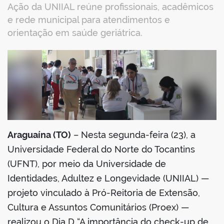
Ação da UNIIAL reúne profissionais, acadêmicos
e rede municipal para atendimentos e
orientação em saúde geriátrica.
book
er
Araguaína (TO)
– Nesta segunda-feira (23), a
din
Universidade Federal do Norte do Tocantins
(UFNT), por meio da Universidade de
Identidades, Adultez e Longevidade (UNIIAL) —
projeto vinculado à Pró-Reitoria de Extensão,
Cultura e Assuntos Comunitários (Proex) —
realizou o Dia D “A importância do check-up de