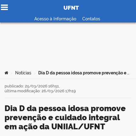
UFNT
Ir para o conteúdo
Acesso à Informação
Contatos
no portal
Você está aqui:
Notícias
Dia D da pessoa idosa promove prevenção e cuidado integral em ação da UNIIAL/UFNT
>
>
publicado: 25/03/2026 16h51,
última modificação: 26/03/2026 17h19
Dia D da pessoa idosa promove
prevenção e cuidado integral
em ação da UNIIAL/UFNT