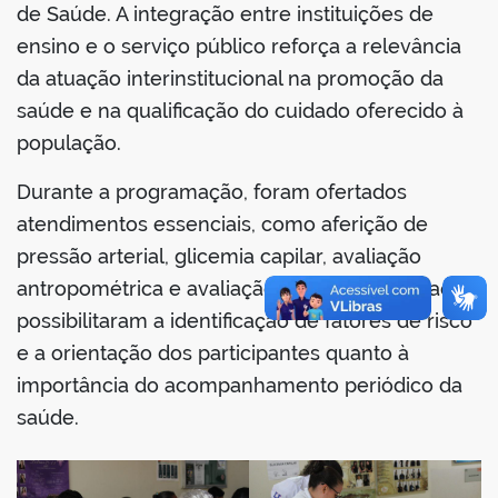
de Saúde. A integração entre instituições de
ensino e o serviço público reforça a relevância
da atuação interinstitucional na promoção da
saúde e na qualificação do cuidado oferecido à
no portal
população.
Durante a programação, foram ofertados
atendimentos essenciais, como aferição de
pressão arterial, glicemia capilar, avaliação
antropométrica e avaliação clínica. As atividades
possibilitaram a identificação de fatores de risco
e a orientação dos participantes quanto à
importância do acompanhamento periódico da
saúde.