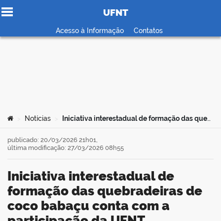
UFNT
Ir para o conteúdo
Acesso à Informação
Contatos
no portal
Você está aqui:
Notícias
Iniciativa interestadual de formação das quebradeiras de coco babaçu conta com a participação da UFNT
>
>
publicado: 20/03/2026 21h01,
última modificação: 27/03/2026 08h55
Iniciativa interestadual de
formação das quebradeiras de
coco babaçu conta com a
participação da UFNT