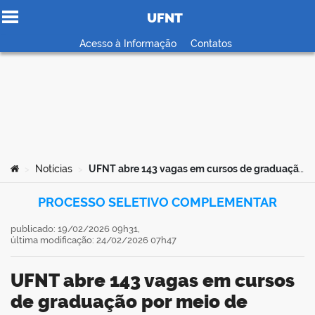
UFNT
Ir para o conteúdo
Acesso à Informação
Contatos
no portal
Você está aqui:
Notícias
UFNT abre 143 vagas em cursos de graduação por meio de Análise do Histórico Escolar
>
>
PROCESSO SELETIVO COMPLEMENTAR
publicado: 19/02/2026 09h31,
última modificação: 24/02/2026 07h47
UFNT abre 143 vagas em cursos
de graduação por meio de