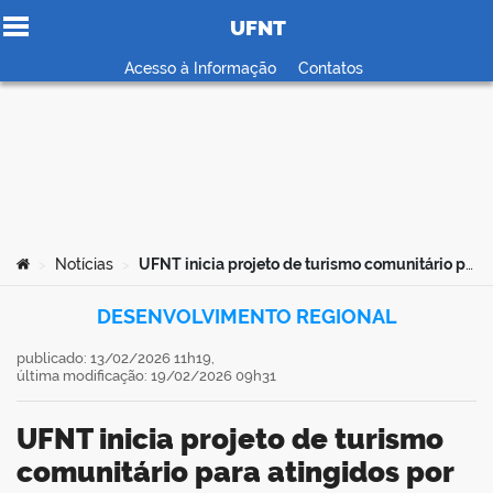
UFNT
Ir para o conteúdo
Acesso à Informação
Contatos
no portal
Você está aqui:
Notícias
UFNT inicia projeto de turismo comunitário para atingidos por barragens em Babaçulândia
>
>
DESENVOLVIMENTO REGIONAL
publicado: 13/02/2026 11h19,
última modificação: 19/02/2026 09h31
UFNT inicia projeto de turismo
comunitário para atingidos por