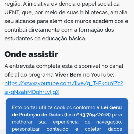
região. A iniciativa evidencia o papel social da
UFNT, que, por meio de suas bibliotecas, amplia
seu alcance para além dos muros acadêmicos e
contribui diretamente com a formação dos
estudantes da educação básica.
Onde assistir
A entrevista completa está disponível no canal
oficial do programa
Viver Bem
no YouTube:
https://www.youtube.com/live/g_T-FkduYZc?
si=qNzahMDghr1vIjqX
Este portal utiliza cookies conforme a
Lei Geral
VOLTAR AO TOPO
de Proteção de Dados (Lei nº 13.709/2018)
para
melhorar sua experiência de navegação,
personalizar conteúdo e coletar dados