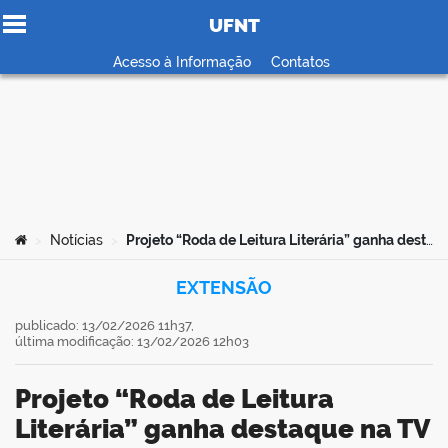
UFNT
Ir para o conteúdo
Acesso à Informação
Contatos
no portal
Você está aqui:
Notícias
Projeto “Roda de Leitura Literária” ganha destaque na TV e reforça compromisso da UFNT com a comunidade
>
>
EXTENSÃO
publicado: 13/02/2026 11h37,
última modificação: 13/02/2026 12h03
Projeto “Roda de Leitura
Literária” ganha destaque na TV