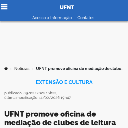
UFNT
Ir para o conteúdo
Acesso à Informação
Contatos
no portal
Você está aqui:
Notícias
UFNT promove oficina de mediação de clubes de leitura para alunos do PETZoo
>
>
EXTENSÃO E CULTURA
publicado: 09/02/2026 16h22,
última modificação: 11/02/2026 19h47
UFNT promove oficina de
mediação de clubes de leitura