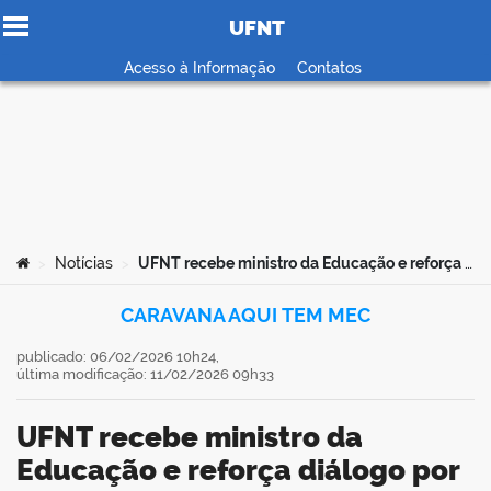
UFNT
Ir para o conteúdo
Acesso à Informação
Contatos
no portal
Você está aqui:
Notícias
UFNT recebe ministro da Educação e reforça diálogo por investimentos e expansão acadêmica
>
>
CARAVANA AQUI TEM MEC
publicado: 06/02/2026 10h24,
última modificação: 11/02/2026 09h33
UFNT recebe ministro da
Educação e reforça diálogo por