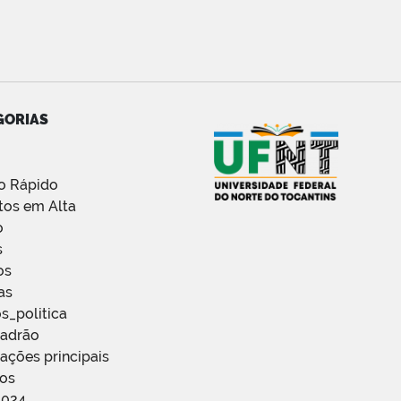
GORIAS
o Rápido
tos em Alta
o
s
os
as
s_politica
Padrão
ações principais
ços
2024