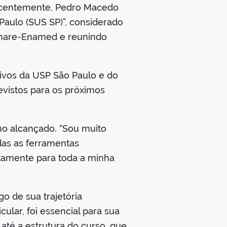
 recentemente, Pedro Macedo
Paulo (SUS SP)”, considerado
 Enare-Enamed e reunindo
tivos da USP São Paulo e do
revistos para os próximos
o alcançado. “Sou muito
das as ferramentas
etamente para toda a minha
o de sua trajetória
ular, foi essencial para sua
té a estrutura do curso, que