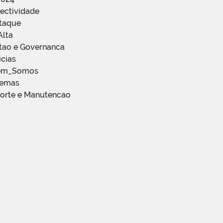
ectividade
staque
Alta
stao e Governanca
icias
em_Somos
temas
porte e Manutencao