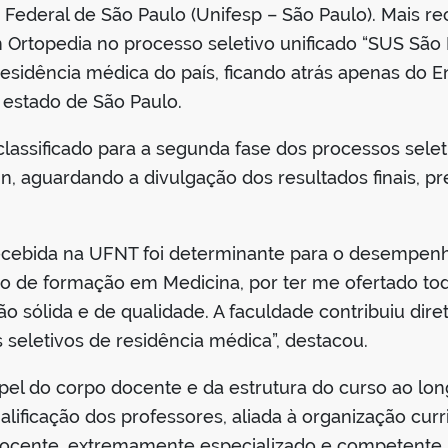
e Federal de São Paulo (Unifesp – São Paulo). Mais
 Ortopedia no processo seletivo unificado “SUS São 
residência médica do país, ficando atrás apenas do
 estado de São Paulo.
classificado para a segunda fase dos processos sele
tein, aguardando a divulgação dos resultados finais, p
ecebida na UFNT foi determinante para o desempenh
ção de formação em Medicina, por ter me ofertado to
o sólida e de qualidade. A faculdade contribuiu dir
seletivos de residência médica”, destacou.
el do corpo docente e da estrutura do curso ao long
ificação dos professores, aliada à organização curric
ocente, extremamente especializado e competente, a