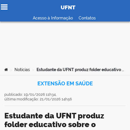
UFNT
Ir para o conteúdo
Acesso à Informação
Contatos
no portal
Você está aqui:
Notícias
Estudante da UFNT produz folder educativo sobre o desenvolvimento do bebê no primeiro ano de vida
>
>
EXTENSÃO EM SAÚDE
publicado: 19/01/2026 11h34,
última modificação: 21/01/2026 14h56
Estudante da UFNT produz
folder educativo sobre o