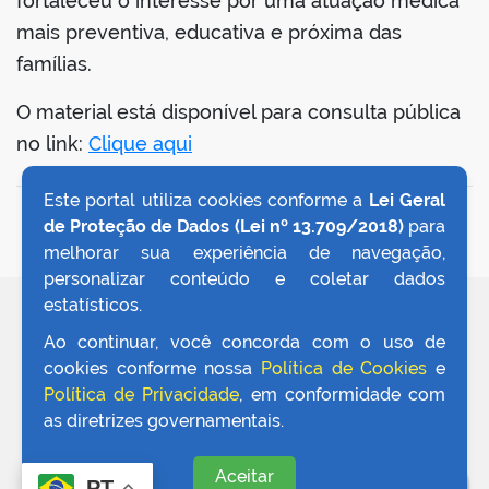
fortaleceu o interesse por uma atuação médica
mais preventiva, educativa e próxima das
famílias.
O material está disponível para consulta pública
no link:
Clique aqui
Este portal utiliza cookies conforme a
Lei Geral
VOLTAR AO TOPO
de Proteção de Dados (Lei nº 13.709/2018)
para
melhorar sua experiência de navegação,
personalizar conteúdo e coletar dados
estatísticos.
REDES SOCIAIS
Ao continuar, você concorda com o uso de
cookies conforme nossa
Política de Cookies
e
Política de Privacidade
, em conformidade com
as diretrizes governamentais.
Aceitar
PT