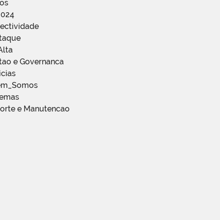
ços
2024
ectividade
staque
Alta
stao e Governanca
icias
em_Somos
temas
porte e Manutencao