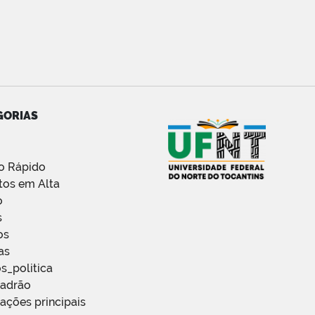
GORIAS
o Rápido
tos em Alta
o
s
os
as
s_politica
Padrão
ações principais