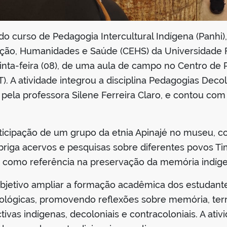
o curso de Pedagogia Intercultural Indígena (Panhi),
ção, Humanidades e Saúde (CEHS) da Universidade F
uinta-feira (08), de uma aula de campo no Centro de
. A atividade integrou a disciplina Pedagogias Decol
 pela professora Silene Ferreira Claro, e contou com
articipação de um grupo da etnia Apinajé no museu, 
iga acervos e pesquisas sobre diferentes povos Tim
o como referência na preservação da memória indíge
jetivo ampliar a formação acadêmica dos estudante
ológicas, promovendo reflexões sobre memória, territ
tivas indígenas, decoloniais e contracoloniais. A at