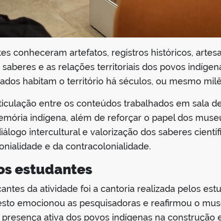
ntes conheceram artefatos, registros históricos, artes
saberes e as relações territoriais dos povos indígen
ados habitam o território há séculos, ou mesmo milê
articulação entre os conteúdos trabalhados em sala d
emória indígena, além de reforçar o papel dos mus
logo intercultural e valorização dos saberes cientí
nialidade e da contracolonialidade.
dos estudantes
es da atividade foi a cantoria realizada pelos est
O gesto emocionou as pesquisadoras e reafirmou o 
 presença ativa dos povos indígenas na construção e