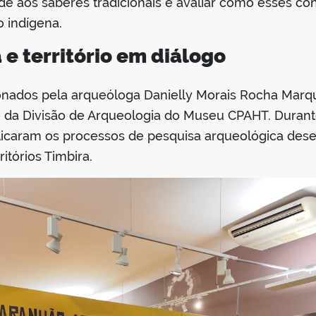
dade aos saberes tradicionais e avaliar como esses c
 indígena.
e território em diálogo
nados pela arqueóloga Danielly Morais Rocha Marqu
 da Divisão de Arqueologia do Museu CPAHT. Durante
caram os processos de pesquisa arqueológica desen
itórios Timbira.